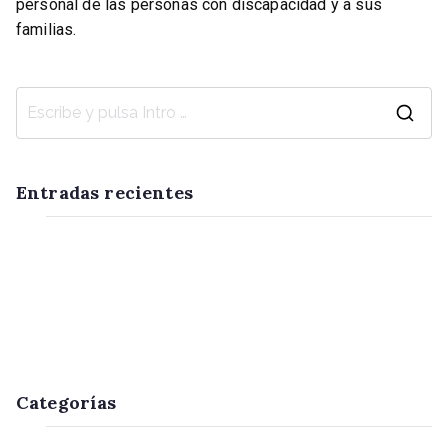
personal de las personas con discapacidad y a sus
familias.
Leer más
Entradas recientes
Herramientas para un mejor futuro con más salud y
vitalidad.
Espacio de Bienestar y Salud.
¿Qué es el Coaching Discapacidad?
Categorías